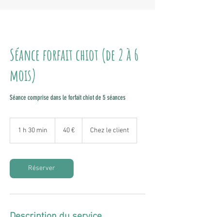
Séance forfait chiot (de 2 à 6
mois)
Séance comprise dans le forfait chiot de 5 séances
40
euros
1 h 30 min
1
40 €
Chez le client
3
0
m
i
Réserver
n
Description du service